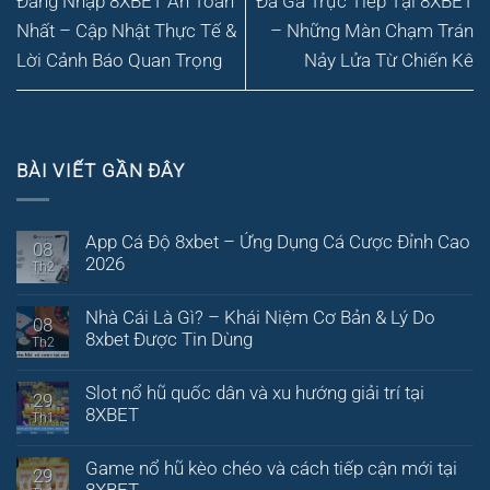
Đăng Nhập 8XBET An Toàn
Đá Gà Trực Tiếp Tại 8XBET
Nhất – Cập Nhật Thực Tế &
– Những Màn Chạm Trán
Lời Cảnh Báo Quan Trọng
Nảy Lửa Từ Chiến Kê
BÀI VIẾT GẦN ĐÂY
App Cá Độ 8xbet – Ứng Dụng Cá Cược Đỉnh Cao
08
2026
Th2
Không
có
Nhà Cái Là Gì? – Khái Niệm Cơ Bản & Lý Do
bình
08
luận
8xbet Được Tin Dùng
Th2
ở
App
Không
Cá
có
Slot nổ hũ quốc dân và xu hướng giải trí tại
Độ
bình
29
8xbet
luận
8XBET
Th1
ở
–
Nhà
Không
Ứng
Cái
có
Dụng
Game nổ hũ kèo chéo và cách tiếp cận mới tại
Là
bình
Cá
29
Gì?
luận
Cược