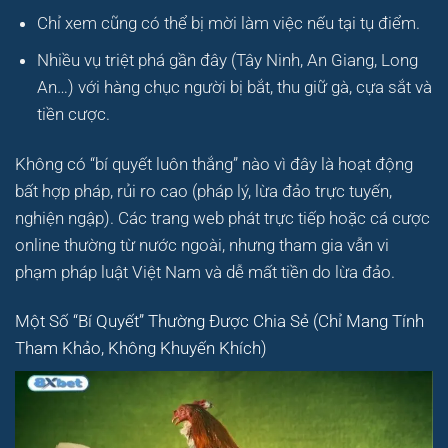
Chỉ xem cũng có thể bị mời làm việc nếu tại tụ điểm.
Nhiều vụ triệt phá gần đây (Tây Ninh, An Giang, Long
An…) với hàng chục người bị bắt, thu giữ gà, cựa sắt và
tiền cược.
Không có “bí quyết luôn thắng” nào vì đây là hoạt động
bất hợp pháp, rủi ro cao (pháp lý, lừa đảo trực tuyến,
nghiện ngập).
Các trang web phát trực tiếp hoặc cá cược
online thường từ nước ngoài, nhưng tham gia vẫn vi
phạm pháp luật Việt Nam và dễ mất tiền do lừa đảo.
Một Số “Bí Quyết” Thường Được Chia Sẻ (Chỉ Mang Tính
Tham Khảo, Không Khuyến Khích)