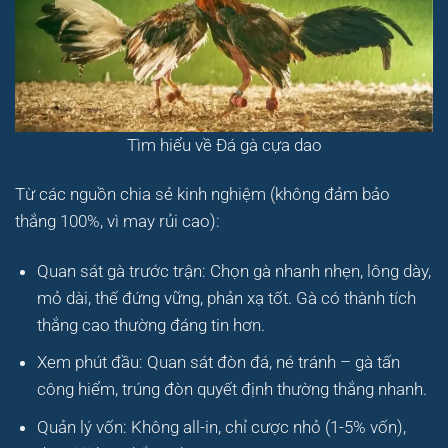
Tìm hiểu về Đá gà cựa dao
Từ các nguồn chia sẻ kinh nghiệm (không đảm bảo
thắng 100%, vì may rủi cao):
Quan sát gà trước trận
: Chọn gà nhanh nhẹn, lông dày,
mỏ dài, thế đứng vững, phản xạ tốt. Gà có thành tích
thắng cao thường đáng tin hơn.
Xem phút đầu
: Quan sát đòn đá, né tránh – gà tấn
công hiểm, trúng đòn quyết định thường thắng nhanh.
Quản lý vốn
: Không all-in, chỉ cược nhỏ (1-5% vốn),